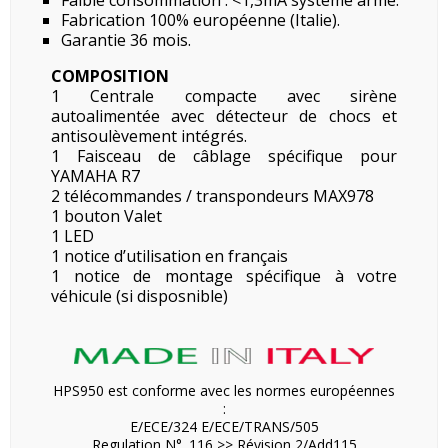
Faible consommation : <1,3mA système armé.
Fabrication 100% européenne (Italie).
Garantie 36 mois.
COMPOSITION
1 Centrale compacte avec sirène
autoalimentée avec détecteur de chocs et
antisoulèvement
intégrés.
1 Faisceau de câblage spécifique pour
YAMAHA R7
2 télécommandes / transpondeurs MAX978
1 bouton Valet
1 LED
1 notice d’utilisation en français
1 notice de montage spécifique à votre
véhicule (si disposnible)
HPS950 est conforme avec les normes européennes
:
E/ECE/324 E/ECE/TRANS/505
Regulation N°. 116 >> Révision 2/Add115